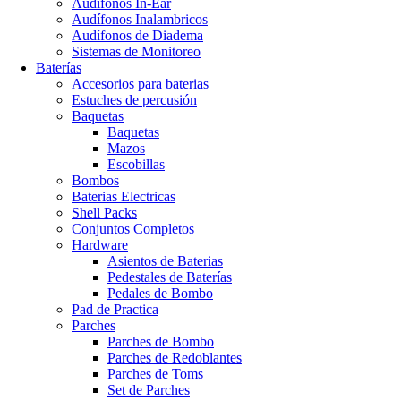
Audifonos In-Ear
Audífonos Inalambricos
Audífonos de Diadema
Sistemas de Monitoreo
Baterías
Accesorios para baterias
Estuches de percusión
Baquetas
Baquetas
Mazos
Escobillas
Bombos
Baterias Electricas
Shell Packs
Conjuntos Completos
Hardware
Asientos de Baterias
Pedestales de Baterías
Pedales de Bombo
Pad de Practica
Parches
Parches de Bombo
Parches de Redoblantes
Parches de Toms
Set de Parches