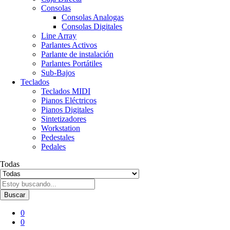
Consolas
Consolas Analogas
Consolas Digitales
Line Array
Parlantes Activos
Parlante de instalación
Parlantes Portátiles
Sub-Bajos
Teclados
Teclados MIDI
Pianos Eléctricos
Pianos Digitales
Sintetizadores
Workstation
Pedestales
Pedales
Todas
Buscar
0
0