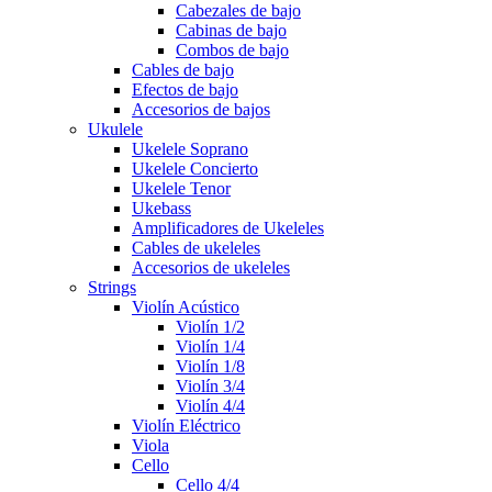
Cabezales de bajo
Cabinas de bajo
Combos de bajo
Cables de bajo
Efectos de bajo
Accesorios de bajos
Ukulele
Ukelele Soprano
Ukelele Concierto
Ukelele Tenor
Ukebass
Amplificadores de Ukeleles
Cables de ukeleles
Accesorios de ukeleles
Strings
Violín Acústico
Violín 1/2
Violín 1/4
Violín 1/8
Violín 3/4
Violín 4/4
Violín Eléctrico
Viola
Cello
Cello 4/4