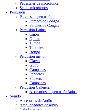
Pedestales de micrófonos
Set de micrófonos
Percusión
Parches de percusión
Parches de Bongos
Parches de Congas
Percusión Latina
Cajón
Quinto
Tumba
Timbales
Bongo
Percusión menor
Claves
Güiro
Campanas
Panderos
Shakers
Campanas
Percusión Callejera
Accesorios de percusión latina
Sonido
Accesorios de Audio
Amplificadores de audio
Caja Directa