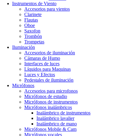
Instrumentos de Viento
Accesorios para vientos
Clarinete
Flautas
Oboe
Saxofon
Trombón
Trompetas
Iluminación
Accesorios de iluminación
Cámaras de Humo
Interfaces de luces
Líquidos para Maquinas
Luces y Efectos
Pedestales de iluminación
Micrófonos
Accesorios para microfonos
Micrófonos de estudio
Micrófonos de instrumentos
Micrófonos inalámbricos
Inalámbrico de instrumentos
Inalámbrico lavalier
Inalámbrico de mano
Micrófonos Mobile & Cam
Micrófonos vocales