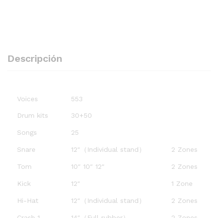
Descripción
Voices
553
Drum kits
30+50
Songs
25
Snare
12″（Individual stand）
2 Zones
Tom
10″ 10″ 12″
2 Zones
Kick
12″
1 Zone
Hi-Hat
12″（Individual stand）
2 Zones
Crash 1
14″（Full rubber）
2 Zones