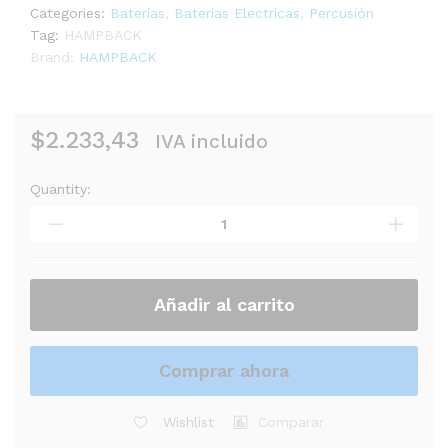
Categories:
Baterías
,
Baterias Electricas
,
Percusión
Tag:
HAMPBACK
Brand:
HAMPBACK
$
2.233,43
IVA incluido
Quantity:
BATERIA
ELECTRONICA
HAMPBACK
ACE-
970
quantity
Añadir al carrito
Comprar ahora
Wishlist
Comparar