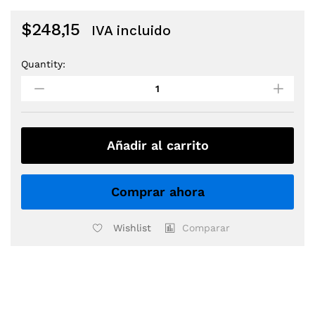
$
248,15
IVA incluido
Quantity:
ASIENTO
DW
BAT
DWCP5100
quantity
Añadir al carrito
Comprar ahora
Wishlist
Comparar