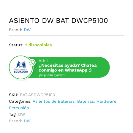
ASIENTO DW BAT DWCP5100
Brand:
DW
Status:
2 disponibles
Ariel
¿Necesitas ayuda? Chatea
conmigo en WhatsApp ;)
¿Te puedo ayudar?
SKU:
BAT.ASDWCP5100
Categories:
Asientos de Baterias
,
Baterías
,
Hardware
,
Percusión
Tag:
DW
Brand:
DW