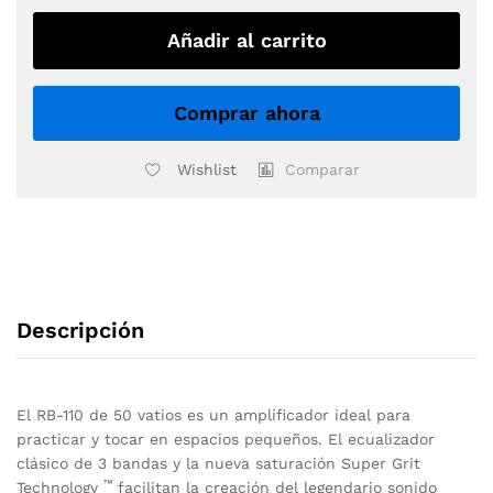
RB-
110
Añadir al carrito
COMBO
BAJO
50W
Comprar ahora
1X10"
quantity
Wishlist
Comparar
Descripción
El RB-110 de 50 vatios es un amplificador ideal para
practicar y tocar en espacios pequeños. El ecualizador
clásico de 3 bandas y la nueva saturación Super Grit
™
Technology
facilitan la creación del legendario sonido