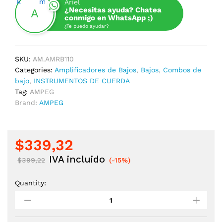
Ariel
¿Necesitas ayuda? Chatea
conmigo en WhatsApp ;)
¿Te puedo ayudar?
SKU:
AM.AMRB110
Categories:
Amplificadores de Bajos
,
Bajos
,
Combos de
bajo
,
INSTRUMENTOS DE CUERDA
Tag:
AMPEG
Brand:
AMPEG
$
339,32
IVA incluido
$
399,22
(-15%)
Quantity:
AMPLIFICADOR
DE
BAJO
AMPEG