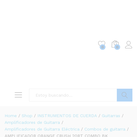
0
0
Buscar
Home
/
Shop
/
INSTRUMENTOS DE CUERDA
/
Guitarras
/
Amplificadores de Guitarra
/
Amplificadores de Guitarra Eléctrica
/
Combos de guitarra
/
AMPLIFICADOR ORANGE CRUSH 20RT COMBO BK