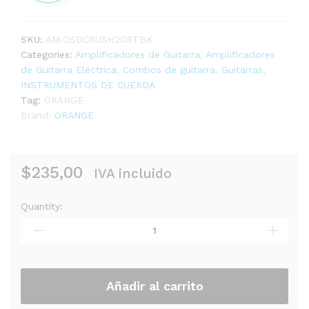
SKU:
AM.OSDCRUSH20RTBK
Categories:
Amplificadores de Guitarra
,
Amplificadores
de Guitarra Eléctrica
,
Combos de guitarra
,
Guitarras
,
INSTRUMENTOS DE CUERDA
Tag:
ORANGE
Brand:
ORANGE
$
235,00
IVA incluido
Quantity:
AMPLIFICADOR
ORANGE
CRUSH
20RT
COMBO
BK
Añadir al carrito
quantity