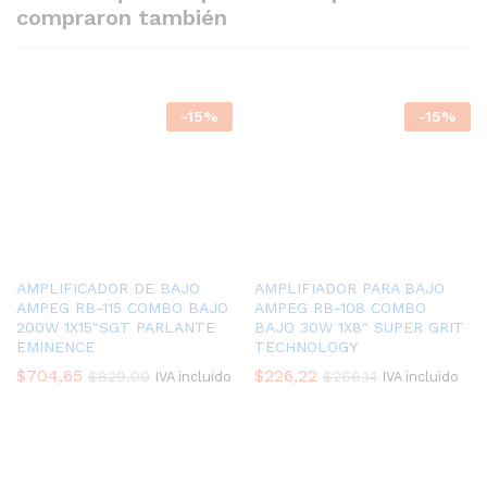
compraron también
-
15
%
-
15
%
AMPLIFICADOR DE BAJO
AMPLIFIADOR PARA BAJO
AMPEG RB-115 COMBO BAJO
AMPEG RB-108 COMBO
200W 1X15″SGT PARLANTE
BAJO 30W 1X8″ SUPER GRIT
EMINENCE
TECHNOLOGY
$
704,65
$
226,22
$
829,00
$
266,14
IVA incluido
IVA incluido