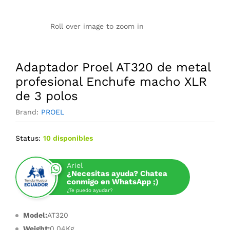
Roll over image to zoom in
Adaptador Proel AT320 de metal
profesional Enchufe macho XLR
de 3 polos
Brand:
PROEL
Status:
10 disponibles
Ariel
¿Necesitas ayuda? Chatea
conmigo en WhatsApp ;)
¿Te puedo ayudar?
Model:
AT320
Weight:
0.04Kg