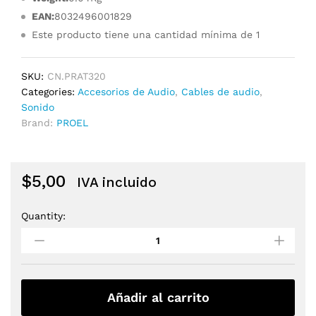
EAN:
8032496001829
Este producto tiene una cantidad mínima de 1
SKU:
CN.PRAT320
Categories:
Accesorios de Audio
,
Cables de audio
,
Sonido
Brand:
PROEL
$
5,00
IVA incluido
Quantity:
Adaptador
Proel
AT320
de
metal
profesional
Añadir al carrito
Enchufe