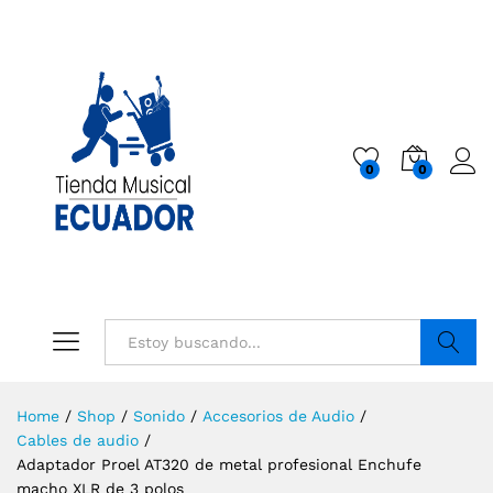
0
0
Buscar
Home
/
Shop
/
Sonido
/
Accesorios de Audio
/
Cables de audio
/
Adaptador Proel AT320 de metal profesional Enchufe
macho XLR de 3 polos