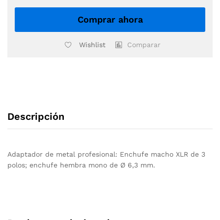
macho
XLR
Comprar ahora
de
3
Wishlist
Comparar
polos
quantity
Descripción
Adaptador de metal profesional: Enchufe macho XLR de 3
polos; enchufe hembra mono de Ø 6,3 mm.