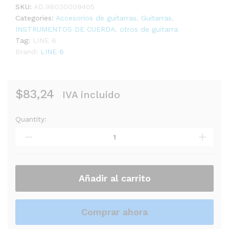
SKU:
AD.98030009405
Categories:
Accesorios de guitarras
,
Guitarras
,
INSTRUMENTOS DE CUERDA
,
otros de guitarra
Tag:
LINE 6
Brand:
LINE 6
$
83,24
IVA incluido
Quantity:
ADAPTADOR
LINE
6
DC-
3H
EXTERNAL
Añadir al carrito
LVL
6
US/JA
Comprar ahora
quantity