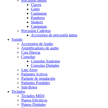
Percusión menor
Claves
Güiro
Campanas
Panderos
Shakers
Campanas
Percusión Callejera
Accesorios de percusión latina
Sonido
Accesorios de Audio
Amplificadores de audio
Caja Directa
Consolas
Consolas Analogas
Consolas Digitales
Line Array
Parlantes Activos
Parlante de instalación
Parlantes Portátiles
Sub-Bajos
Teclados
Teclados MIDI
Pianos Eléctricos
Pianos Digitales