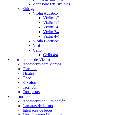
Accesorios de ukeleles
Strings
Violín Acústico
Violín 1/2
Violín 1/4
Violín 1/8
Violín 3/4
Violín 4/4
Violín Eléctrico
Viola
Cello
Cello 4/4
Instrumentos de Viento
Accesorios para vientos
Clarinete
Flautas
Oboe
Saxofon
Trombón
Trompetas
Iluminación
Accesorios de iluminación
Cámaras de Humo
Interfaces de luces
Líquidos para Maquinas