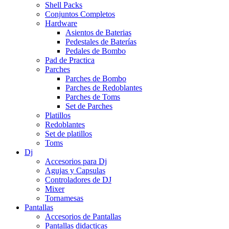
Shell Packs
Conjuntos Completos
Hardware
Asientos de Baterias
Pedestales de Baterías
Pedales de Bombo
Pad de Practica
Parches
Parches de Bombo
Parches de Redoblantes
Parches de Toms
Set de Parches
Platillos
Redoblantes
Set de platillos
Toms
Dj
Accesorios para Dj
Agujas y Capsulas
Controladores de DJ
Mixer
Tornamesas
Pantallas
Accesorios de Pantallas
Pantallas didacticas