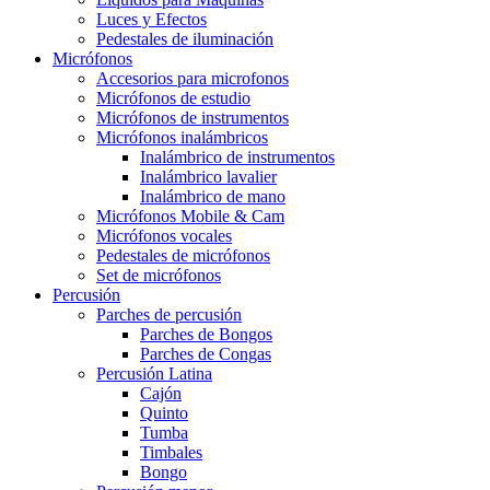
Luces y Efectos
Pedestales de iluminación
Micrófonos
Accesorios para microfonos
Micrófonos de estudio
Micrófonos de instrumentos
Micrófonos inalámbricos
Inalámbrico de instrumentos
Inalámbrico lavalier
Inalámbrico de mano
Micrófonos Mobile & Cam
Micrófonos vocales
Pedestales de micrófonos
Set de micrófonos
Percusión
Parches de percusión
Parches de Bongos
Parches de Congas
Percusión Latina
Cajón
Quinto
Tumba
Timbales
Bongo